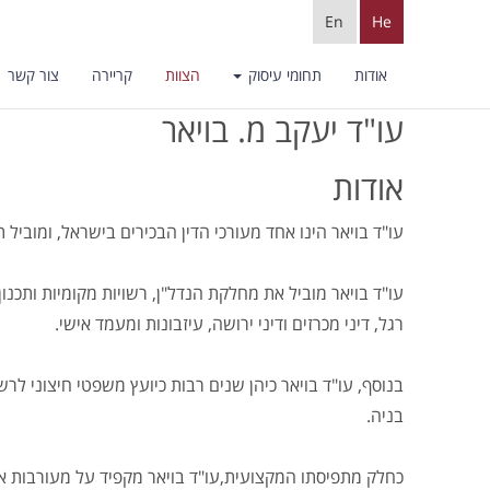
En
He
אודות
תחומי עיסוק
הצוות
קריירה
צור קשר
עו"ד יעקב מ. בויאר
אודות
עו"ד בויאר הינו אחד מעורכי הדין הבכירים בישראל, ומוביל 
עו"ד בויאר מוביל את מחלקת הנדל"ן, רשויות מקומיות ותכנון 
רגל, דיני מכרזים ודיני ירושה, עיזבונות ומעמד אישי.
בנוסף, עו"ד בויאר כיהן שנים רבות כיועץ משפטי חיצוני לרש
בניה.
כחלק מתפיסתו המקצועית,עו"ד בויאר מקפיד על מעורבות איש