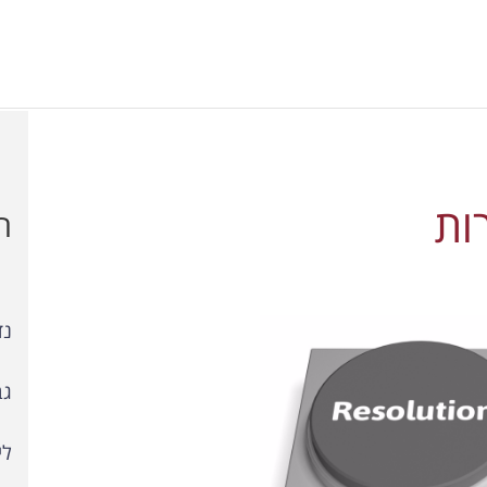
ות
ת
נד
גב
לי